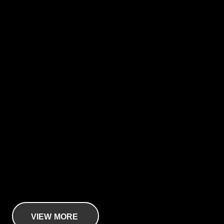
CONCEPT
仕事にもっとカッコ良さを、こだわりを。
J-CRAFT99シリーズのコンセプトはこちら
VIEW MORE