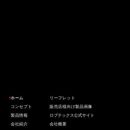
現状に満足せず、
百-完璧-を追い求める。
お客様の信頼にこたえる為、品質に一切妥協なく「日本
を代表する工具」を目指して発売したJ-CRAFTシリー
ズ。
そこに洗練されたデザインと、現状に満足せず、百（完
璧）を追い求め続ける理念を新たに兼ね備えたシリーズ
が、「J-CRAFT99」シリーズです。
ホーム
リーフレット
コンセプト
販売店様向け製品画像
製品情報
ロブテックス公式サイト
会社紹介
会社概要