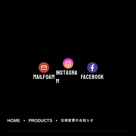
mail_outline
Instagra
mailfoam
Facebook
m
仕様変更のお知らせ
HOME
PRODUCTS