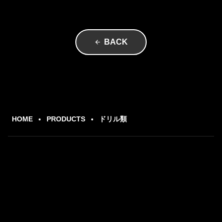
BACK
arrow_back
HOME
PRODUCTS
ドリル類
現状に満足せず、
百-完璧-を追い求める。
お客様の信頼にこたえる為、品質に一切妥協なく「日本
を代表する工具」を目指して発売したJ-CRAFTシリー